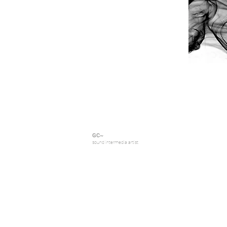
GC~
sound inter
media artist