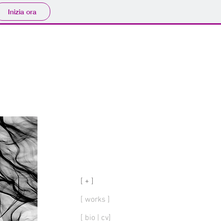
Inizia ora
[ + ]
[ works ]
[ bio | cv]